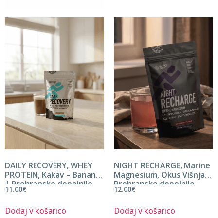
DAILY RECOVERY, WHEY
NIGHT RECHARGE, Marine
PROTEIN, Kakav – Banana
Magnesium, Okus Višnja |
| Prehransko dopolnilo
Prehransko dopolnilo
11.00
€
12.00
€
Dodaj v košarico
Dodaj v košarico