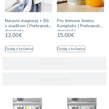
Naravni magnezij + B6
Pro Immune Amino
s sladilom | Prehransko
Kompleks | Prehransko
dopolnilo
dopolnilo
12.00
€
15.00
€
Dodaj v košarico
Dodaj v košarico
Health & Beauty
Športna Linija