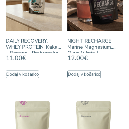
DAILY RECOVERY,
NIGHT RECHARGE,
WHEY PROTEIN, Kakav
Marine Magnesium,
– Banana | Prehransko
Okus Višnja |
11.00
€
12.00
€
dopolnilo
Prehransko dopolnilo
Dodaj v košarico
Dodaj v košarico