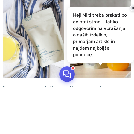
Hej! Ni ti treba brskati po
celotni strani - lahko
odgovorim na vprašanja
o naših izdelkih,
primerjam artikle in
najdem najboljše
ponudbe.
Naravni magnezij + B6 s
Pro Immune Amino
sladilom | Prehransko
Kompleks | Prehransko
dopolnilo
dopolnilo
12.00
€
15.00
€
Dodaj v košarico
Dodaj v košarico