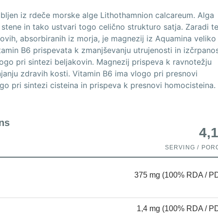
bljen iz rdeče morske alge Lithothamnion calcareum. Alga
 stene in tako ustvari togo celično strukturo satja. Zaradi t
ovih, absorbiranih iz morja, je magnezij iz Aquamina veliko
itamin B6 prispevata k zmanjševanju utrujenosti in izčrpanos
logo pri sintezi beljakovin. Magnezij prispeva k ravnotežju
njanju zdravih kosti. Vitamin B6 ima vlogo pri presnovi
go pri sintezi cisteina in prispeva k presnovi homocisteina.
ns
4,1
SERVING / POR
375 mg (100% RDA / P
1,4 mg (100% RDA / P