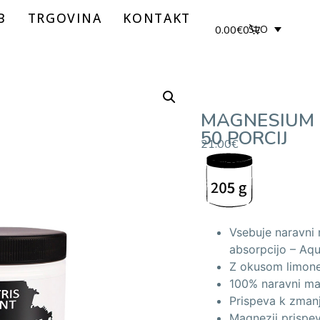
B
TRGOVINA
KONTAKT
0.00
€
0
SLO
MAGNESIUM +
50 PORCIJ
21.00
€
Vsebuje naravni 
absorpcijo – Aq
Z okusom limon
100% naravni mag
Prispeva k zmanj
Magnezij prispev