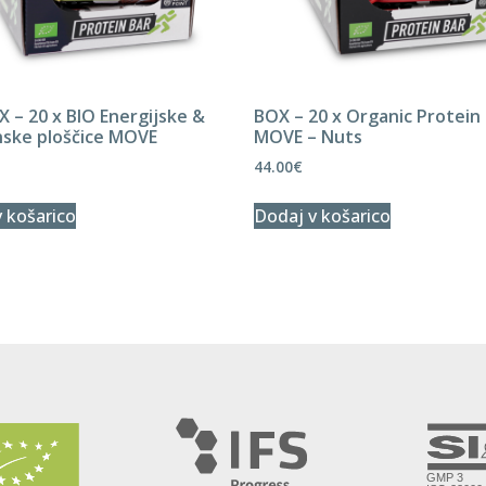
 – 20 x BIO Energijske &
BOX – 20 x Organic Protein
nske ploščice MOVE
MOVE – Nuts
44.00
€
 košarico
Dodaj v košarico