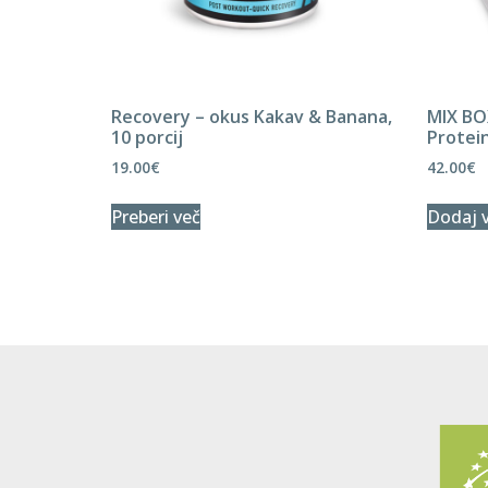
Recovery – okus Kakav & Banana,
MIX BOX
10 porcij
Protei
19.00
€
42.00
€
Preberi več
Dodaj v