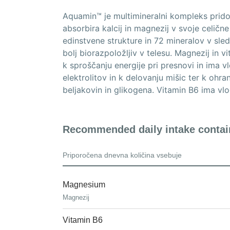
Aquamin™ je multimineralni kompleks prido
absorbira kalcij in magnezij v svoje celične
edinstvene strukture in 72 mineralov v sled
bolj biorazpoložljiv v telesu. Magnezij in v
k sproščanju energije pri presnovi in ima v
elektrolitov in k delovanju mišic ter k ohra
beljakovin in glikogena. Vitamin B6 ima vlo
Recommended daily intake contai
Priporočena dnevna količina vsebuje
Magnesium
Magnezij
Vitamin B6