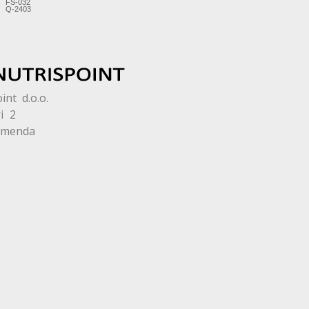
int d.o.o.
i 2
omenda