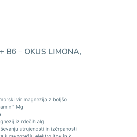
 B6 – OKUS LIMONA,
morski vir magnezija z boljšo
uamin™ Mg
e
nezij iz rdečih alg
ševanju utrujenosti in izčrpanosti
a k ravnotežju elektrolitov in k