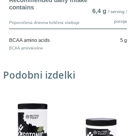
contains
6,4 g
/ serving /
porcija
Priporočena dnevna količina vsebuje
BCAA amino acids
5 g
BCAA aminokisline
Podobni izdelki