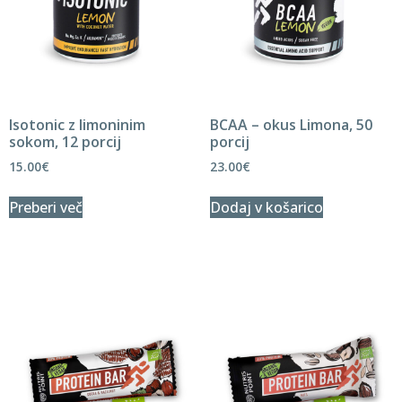
Isotonic z limoninim
BCAA – okus Limona, 50
sokom, 12 porcij
porcij
15.00
€
23.00
€
Preberi več
Dodaj v košarico