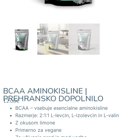
BCAA AMINOKISLINE |
PREHRANSKO DOPOLNILO
12.00
€
BCAA – vsebuje esencialne aminokisline
Razmerje: 2:1:1 L-levcin, L-izolevcin in L-valin
Z okusom limone
Primerno za vegane