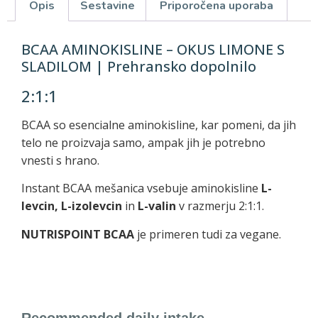
Opis
Sestavine
Priporočena uporaba
BCAA AMINOKISLINE – OKUS LIMONE S
SLADILOM | Prehransko dopolnilo
2:1:1
BCAA so esencialne aminokisline, kar pomeni, da jih
telo ne proizvaja samo, ampak jih je potrebno
vnesti s hrano.
Instant BCAA mešanica vsebuje aminokisline
L-
levcin, L-izolevcin
in
L-valin
v razmerju 2:1:1.
NUTRISPOINT BCAA
je primeren tudi za vegane.
Recommended daily intake