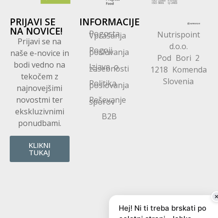
PRIJAVI SE
INFORMACIJE
NA NOVICE!
Pogosta
Nutrispoint
Vprašanja
Prijavi se na
d.o.o.
Pogoji
poslovanja
naše e-novice in
Pod Bori 2
bodi vedno na
Izjava o
zasebnosti
1218 Komenda
tekočem z
Slovenia
Politika
poslovanja
najnovejšimi
novostmi ter
Reševanje
sporov
ekskluzivnimi
B2B
ponudbami.
KLIKNI
TUKAJ
Hej! Ni ti treba brskati po