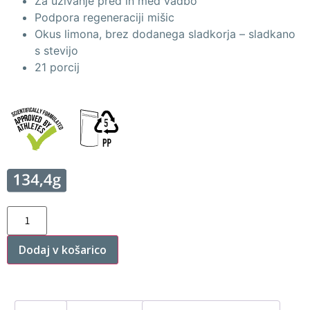
Za uživanje pred in med vadbo
Podpora regeneraciji mišic
Okus limona, brez dodanega sladkorja – sladkano
s stevijo
21 porcij
Dodaj v košarico