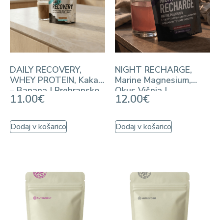
DAILY RECOVERY,
NIGHT RECHARGE,
WHEY PROTEIN, Kakav
Marine Magnesium,
– Banana | Prehransko
Okus Višnja |
11.00
€
12.00
€
dopolnilo
Prehransko dopolnilo
Dodaj v košarico
Dodaj v košarico