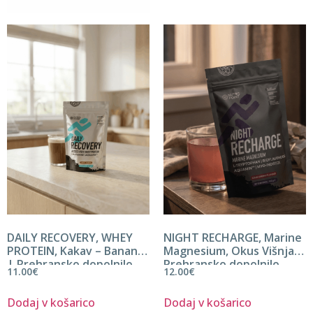
DAILY RECOVERY, WHEY
NIGHT RECHARGE, Marine
PROTEIN, Kakav – Banana
Magnesium, Okus Višnja |
| Prehransko dopolnilo
Prehransko dopolnilo
11.00
€
12.00
€
Dodaj v košarico
Dodaj v košarico