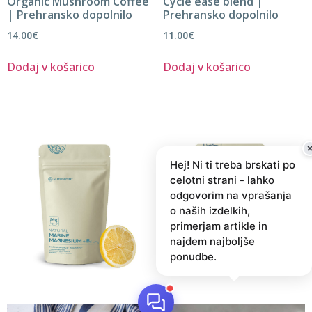
Organic Mushroom Coffee
Cycle ease blend |
| Prehransko dopolnilo
Prehransko dopolnilo
14.00
€
11.00
€
Dodaj v košarico
Dodaj v košarico
Hej! Ni ti treba brskati po
celotni strani - lahko
odgovorim na vprašanja
o naših izdelkih,
primerjam artikle in
najdem najboljše
ponudbe.