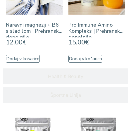
Naravni magnezij + B6
Pro Immune Amino
s sladilom | Prehransko
Kompleks | Prehransko
dopolnilo
dopolnilo
12.00
€
15.00
€
Dodaj v košarico
Dodaj v košarico
Health & Beauty
Športna Linija