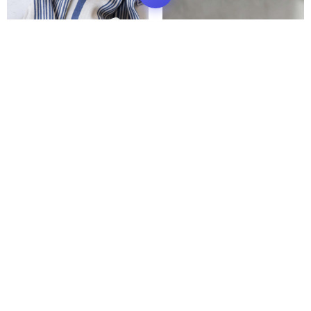
Naravni magnezij + B6 s
Pro Immune Amino
sladilom | Prehransko
Kompleks | Prehransko
dopolnilo
dopolnilo
12.00
€
15.00
€
Dodaj v košarico
Dodaj v košarico