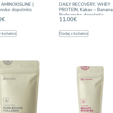
AMINOKISLINE |
DAILY RECOVERY, WHEY
ansko dopolnilo
PROTEIN, Kakav – Banana
Prehransko dopolnilo
0
€
11.00
€
 košarico
Dodaj v košarico