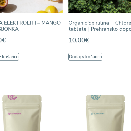
A ELEKTROLITI – MANGO
Organic Spirulina + Chlore
SIJONKA
tablete | Prehransko dopo
0
€
10.00
€
 košarico
Dodaj v košarico