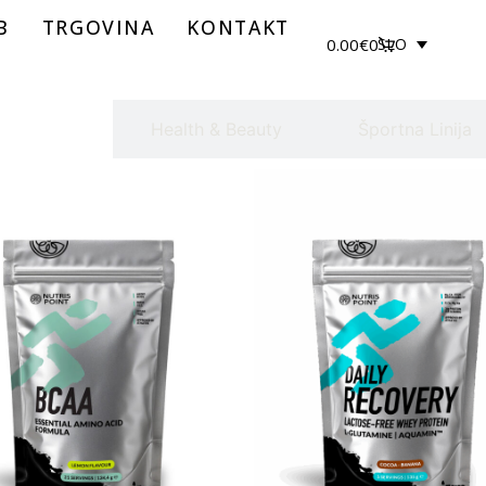
B
TRGOVINA
KONTAKT
0.00
€
0
SLO
AKCIJA
Health & Beauty
Športna Linija