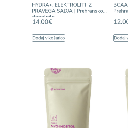
HYDRA+, ELEKTROLITI IZ
BCAA 
PRAVEGA SADJA | Prehransko
Prehr
dopolnilo
14.00
€
12.0
Dodaj v košarico
Dodaj v