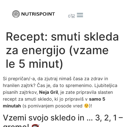
0
Recept: smuti skleda
za energijo (vzame
le 5 minut)
Si prepričan/-a, da zjutraj nimaš časa za zdrav in
hranilen zajtrk? Čas je, da to spremenimo. Ljubiteljica
pisanih zajtrkov,
Neja Gril
, je zate pripravila slasten
recept za smuti skledo, ki jo pripraviš v
samo 5
minutah
(s pomivanjem posode vred
)!
Vzemi svojo skledo in … 3, 2, 1 –