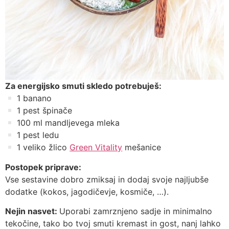
Za energijsko smuti skledo potrebuješ:
1 banano
1 pest špinače⁣
100 ml mandljevega mleka⁣
1 pest ledu⁣
1 veliko žlico
Green Vitality
mešanice
Postopek priprave:
Vse sestavine dobro zmiksaj in dodaj svoje najljubše
dodatke (kokos, jagodičevje, kosmiče, …). ⁣
Nejin nasvet:
Uporabi zamrznjeno sadje in minimalno
tekočine, tako bo tvoj smuti kremast in gost, nanj lahko