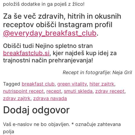
položiš dodatke in ga poješ z žlico!
Za še več zdravih, hitrih in okusnih
receptov obišči Instagram profil
@everyday_breakfast_club
.
Obišči tudi Nejino spletno stran
breakfastclub.si
, kjer najdeš kup idej za
trajnostni način prehranjevanja!
Recept in fotografije: Neja Gril⁣
Tagged
breakfast club
,
green vitality
,
hiter zajtrk
,
nutrispoint recept
,
recept
,
smuti skleda
,
zdrav recept
,
zdrav zajtrk
,
zdrava navada
Dodaj odgovor
Vaš e-naslov ne bo objavljen.
*
označuje zahtevana
polja