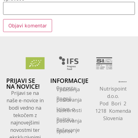
PRIJAVI SE
INFORMACIJE
NA NOVICE!
Pogosta
Nutrispoint
Vprašanja
Prijavi se na
d.o.o.
Pogoji
poslovanja
naše e-novice in
Pod Bori 2
bodi vedno na
Izjava o
zasebnosti
1218 Komenda
tekočem z
Slovenia
Politika
poslovanja
najnovejšimi
novostmi ter
Reševanje
sporov
ekskluzivnimi