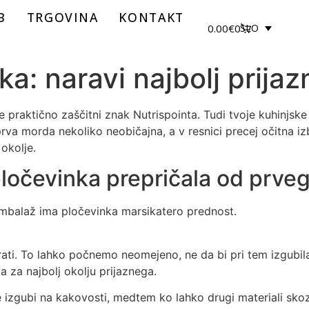
B
TRGOVINA
KONTAKT
0.00
€
0
SLO
ka: naravi najbolj prija
 praktično zaščitni znak Nutrispointa. Tudi tvoje kuhinjske 
rva morda nekoliko neobičajna, a v resnici precej očitna izb
 okolje.
pločevinka prepričala od prve
 embalaž ima pločevinka marsikatero prednost.
rati. To lahko počnemo neomejeno, ne da bi pri tem izgubila 
a za najbolj okolju prijaznega.
 izgubi na kakovosti, medtem ko lahko drugi materiali skoz