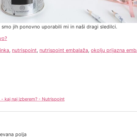
 smo jih ponovno uporabili mi in naši dragi sledilci.
vo?
inka
,
nutrispoint
,
nutrispoint embalaža
,
okolju prijazna emb
a - kaj naj izberem? - Nutrispoint
evana polja