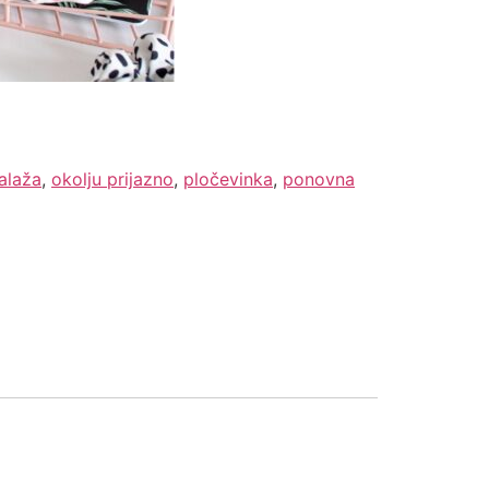
alaža
,
okolju prijazno
,
pločevinka
,
ponovna