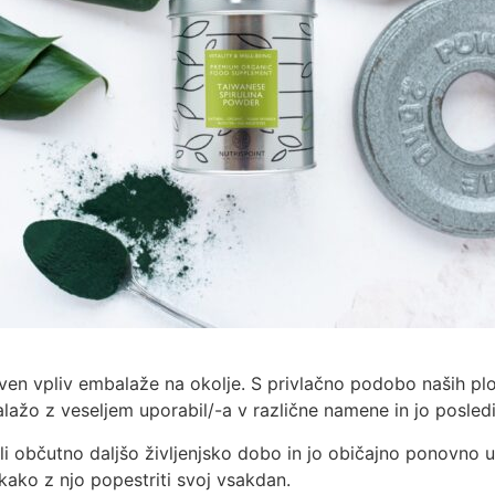
vpliv embalaže na okolje. S privlačno podobo naših pločevi
lažo z veseljem uporabil/-a v različne namene in jo posled
ali občutno daljšo življenjsko dobo in jo običajno ponovno
ako z njo popestriti svoj vsakdan.