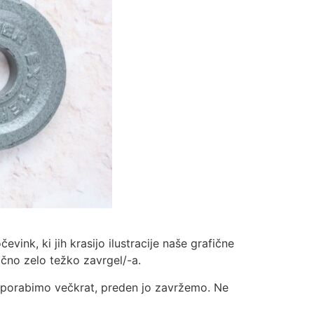
nk, ki jih krasijo ilustracije naše grafične
ično zelo težko zavrgel/-a.
 uporabimo večkrat, preden jo zavržemo. Ne