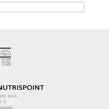
int d.o.o.
i 2
omenda