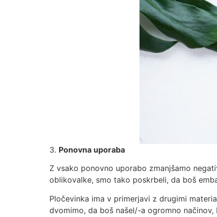
3.
Ponovna uporaba
Z vsako ponovno uporabo zmanjšamo negativen 
oblikovalke, smo tako poskrbeli, da boš emba
Pločevinka ima v primerjavi z drugimi materi
dvomimo, da boš našel/-a ogromno načinov, k