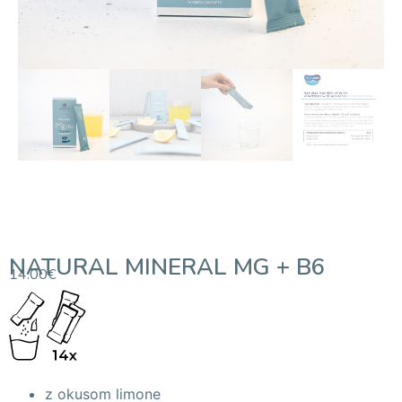
NATURAL MINERAL MG + B6
14.00
€
z okusom limone