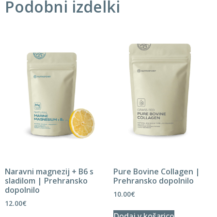
Podobni izdelki
Naravni magnezij + B6 s
Pure Bovine Collagen |
sladilom | Prehransko
Prehransko dopolnilo
dopolnilo
10.00
€
12.00
€
Dodaj v košarico