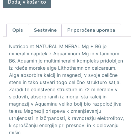
Dodaj v košarico
Opis
Sestavine
Priporočena uporaba
Nutrispoint NATURAL MINERAL Mg + B6 je
mineralni napitek z Aquaminom Mg in vitaminom
B6. Aquamin je multimineralni kompleks pridobljen
iz rdeče morske alge Lithothamnion calcareum.
Alga absorbira kalcij in magnezij v svoje celične
stene in tako ustvari togo celično strukturo satja.
Zaradi te edinstvene strukture in 72 mineralov v
sledovih, absorbiranih iz morja, sta kalcij in
magnezij v Aquaminu veliko bolj bio razpoložljiva
telesu.Magnezij prispeva k zmanjševanju
utrujenosti in izčrpanosti, k ravnotežju elektrolitov,
k sproščanju energije pri presnovi in k delovanju
mišic.