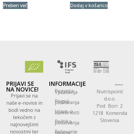
Preberi več
Dodaj v košarico
PRIJAVI SE
INFORMACIJE
NA NOVICE!
Pogosta
Nutrispoint
Vprašanja
Prijavi se na
d.o.o.
Pogoji
poslovanja
naše e-novice in
Pod Bori 2
bodi vedno na
Izjava o
zasebnosti
1218 Komenda
tekočem z
Slovenia
Politika
poslovanja
najnovejšimi
novostmi ter
Reševanje
sporov