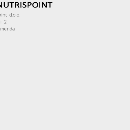
int d.o.o.
i 2
omenda