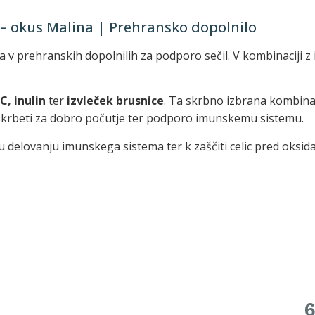
– okus Malina | Prehransko dopolnilo
 prehranskih dopolnilih za podporo sečil. V kombinaciji z i
C, inulin
ter
izvleček brusnice
. Ta skrbno izbrana kombina
poskrbeti za dobro počutje ter podporo imunskemu sistemu.
delovanju imunskega sistema ter k zaščiti celic pred oksid
6