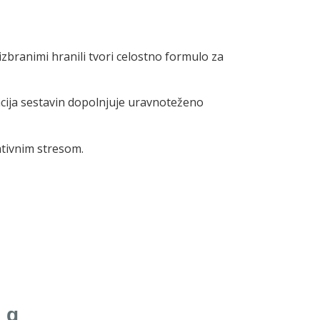
zbranimi hranili tvori celostno formulo za
cija sestavin dopolnjuje uravnoteženo
ativnim stresom.
 g