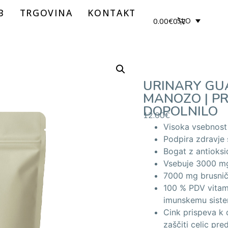
B
TRGOVINA
KONTAKT
0.00
€
0
SLO
URINARY GUA
MANOZO | P
DOPOLNILO
12.00
€
Visoka vsebnost 
Podpira zdravje 
Bogat z antioksi
Vsebuje 3000 m
7000 mg brusnič
100 % PDV vita
imunskemu sist
Cink prispeva k 
zaščiti celic pr