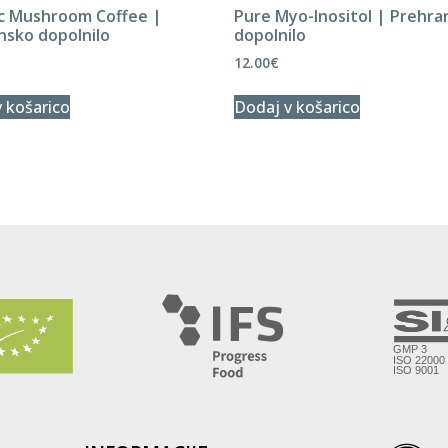
c Mushroom Coffee |
Pure Myo-Inositol | Prehra
nsko dopolnilo
dopolnilo
12.00
€
 košarico
Dodaj v košarico