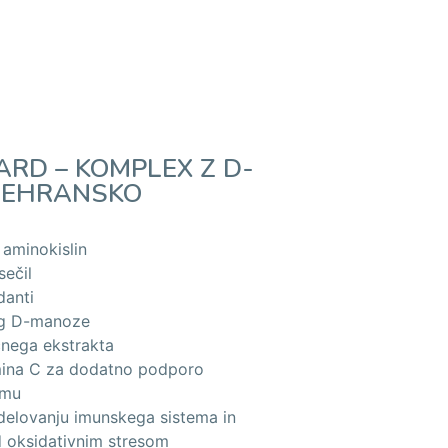
RD – KOMPLEX Z D-
REHRANSKO
aminokislin
sečil
danti
g D-manoze
nega ekstrakta
mina C za dodatno podporo
emu
delovanju imunskega sistema in
ed oksidativnim stresom