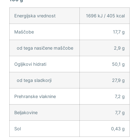
Energijska vrednost
1696 kJ / 405 kcal
Maščobe
17,7 g
od tega nasičene maščobe
2,9 g
Ogljikovi hidrati
50,1 g
od tega sladkorji
27,9 g
Prehranske vlaknine
7,2 g
Beljakovine
7,7 g
Sol
0,43 g