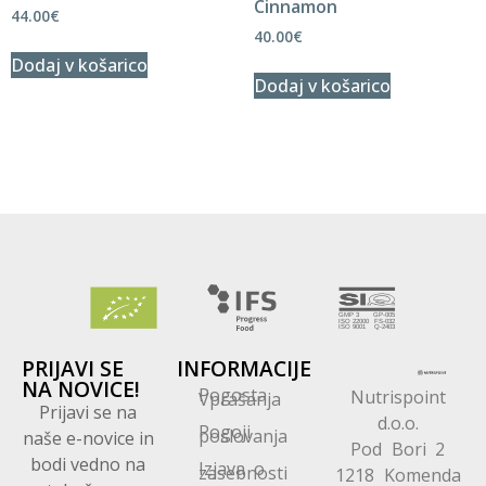
Cinnamon
44.00
€
40.00
€
Dodaj v košarico
Dodaj v košarico
PRIJAVI SE
INFORMACIJE
NA NOVICE!
Pogosta
Nutrispoint
Vprašanja
Prijavi se na
d.o.o.
Pogoji
poslovanja
naše e-novice in
Pod Bori 2
bodi vedno na
Izjava o
zasebnosti
1218 Komenda