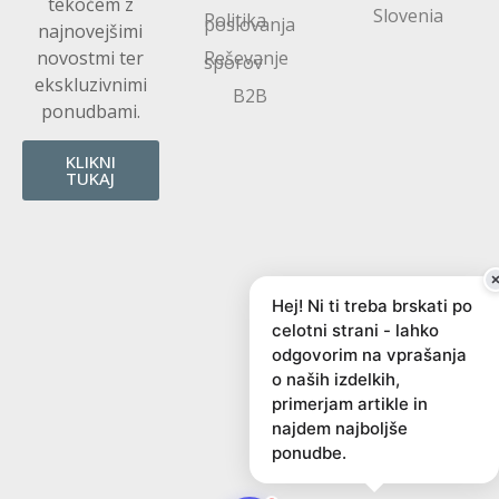
tekočem z
Slovenia
Politika
poslovanja
najnovejšimi
novostmi ter
Reševanje
sporov
ekskluzivnimi
B2B
ponudbami.
KLIKNI
TUKAJ
Hej! Ni ti treba brskati po
celotni strani - lahko
odgovorim na vprašanja
o naših izdelkih,
primerjam artikle in
najdem najboljše
ponudbe.