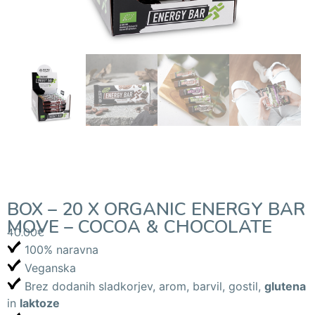
BOX – 20 X ORGANIC ENERGY BAR
MOVE – COCOA & CHOCOLATE
40.00
€
100% naravna
Veganska
Brez dodanih sladkorjev, arom, barvil, gostil,
glutena
in
laktoze