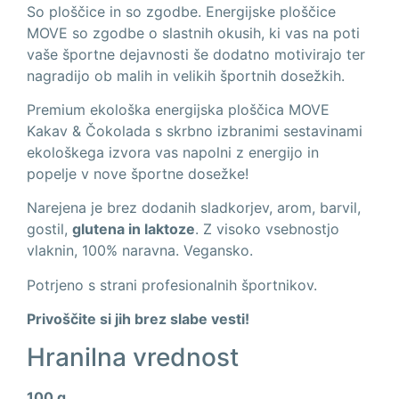
So ploščice in so zgodbe. Energijske ploščice
MOVE so zgodbe o slastnih okusih, ki vas na poti
vaše športne dejavnosti še dodatno motivirajo ter
nagradijo ob malih in velikih športnih dosežkih.
Premium ekološka energijska ploščica MOVE
Kakav & Čokolada s skrbno izbranimi sestavinami
ekološkega izvora vas napolni z energijo in
popelje v nove športne dosežke!
Narejena je brez dodanih sladkorjev, arom, barvil,
gostil,
glutena in laktoze
. Z visoko vsebnostjo
vlaknin, 100% naravna. Vegansko.
Potrjeno s strani profesionalnih športnikov.
Privoščite si jih brez slabe vesti!
Hranilna vrednost
100 g