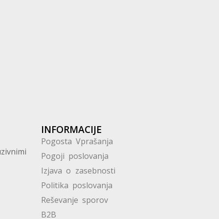
INFORMACIJE
Pogosta Vprašanja
zivnimi
Pogoji poslovanja
Nutrispo
Izjava o zasebnosti
Pod Bor
Politika poslovanja
1218 K
Reševanje sporov
Slovenia