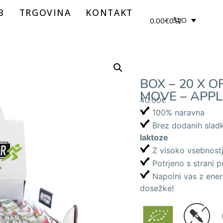
B
TRGOVINA
KONTAKT
0.00
€
0
SLO
BOX – 20 X 
MOVE – APP
40.00
€
100% naravna
Brez dodanih sladko
laktoze
Z visoko vsebnostj
Potrjeno s strani p
Napolni vas z ener
dosežke!