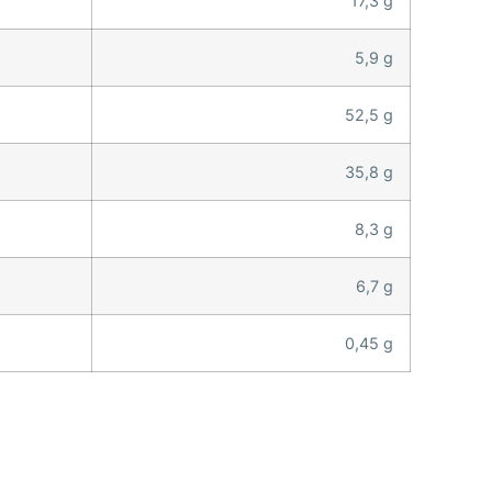
17,3 g
5,9 g
52,5 g
35,8 g
8,3 g
6,7 g
0,45 g