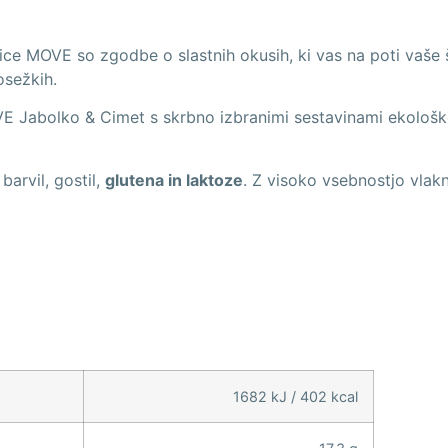
ice MOVE so zgodbe o slastnih okusih, ki vas na poti vaše
osežkih.
 Jabolko & Cimet s skrbno izbranimi sestavinami ekološkeg
barvil, gostil,
glutena in laktoze
. Z visoko vsebnostjo vlak
1682 kJ / 402 kcal