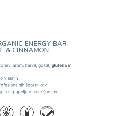
ORGANIC ENERGY BAR
LE & CINNAMON
rjev, arom, barvil, gostil,
glutena
in
o vlaknin
rofesionalnih športnikov
gijo in popelje v nove športne