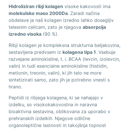
Hidroliziran ribji kolagen
visoke kakovosti ima
molekulsko maso 2000Da
. Zaradi načina
obdelave je naš kolagen izredno lahko dosegljiv
telesnim celicam, zato je njegova
absorpcija
izredno visoka
(90 %).
Ribji kolagen je kompleksna strukturna beljakovina,
sestavljena predvsem iz
kolagena tipa 1
. Vsebuje
razvejane aminokisline, t. i. BCAA (levcin, izolevcin,
valin) in tudi esencialne aminokisline (histidin,
metionin, treonin, valin), ki jih telo ne more
sintetizirati samo, zato jih je potrebno vnesti s
hrano.
Peptidi iz ribjega kolagena, ki se nahajajo v
izdelku, so visokokakovostna in naravna
bioaktivna sestavina, oblikovana za uporabo v
prehranskih izdelkih. Njegove odlične
organoleptične lastnosti in takojšnja topnost