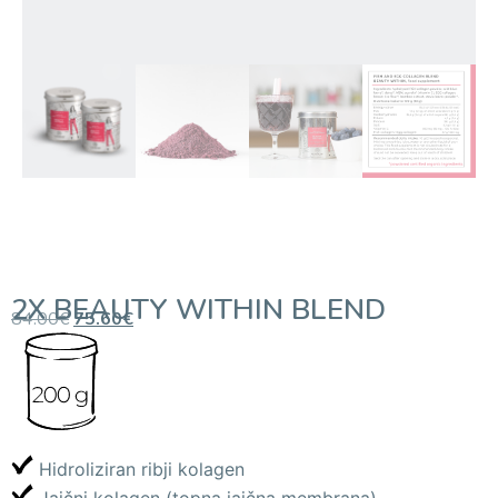
2X BEAUTY WITHIN BLEND
84.00
€
75.60
€
Hidroliziran ribji kolagen