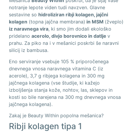
Mešanica
Beauty Within
poskrbi, da je sijaj vaše
notranje lepote viden tudi navzven. Glavne
sestavine so
hidroliziran ribji kolagen, jajčni
kolagen
(topna jajčna membrana)
in MSM
(žveplo)
iz naravnega vira
, ki smo jim dodali ekološko
pridelano
acerolo, divjo borovnico in datlje
v
prahu. Za piko na i v mešanici poskrbi še naravni
silicij iz bambusa.
Eno serviranje vsebuje 105 % priporočenega
dnevnega vnosa naravnega vitamina C (iz
acerole), 3,7 g ribjega kolagena in 300 mg
jajčnega kolagena (vse študije, ki kažejo
izboljšenja stanja kože, nohtov, las, sklepov in
kosti so bile narejena na 300 mg dnevnega vnosa
jajčnega kolagena).
Zakaj je Beauty Within popolna mešanica?
Ribji kolagen tipa 1