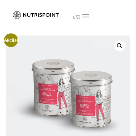
0
Akcija!