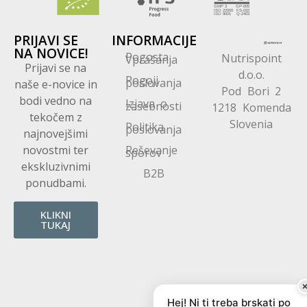
PRIJAVI SE
INFORMACIJE
NA NOVICE!
Pogosta
Nutrispoint
Vprašanja
Prijavi se na
d.o.o.
Pogoji
poslovanja
naše e-novice in
Pod Bori 2
bodi vedno na
Izjava o
zasebnosti
1218 Komenda
tekočem z
Slovenia
Politika
poslovanja
najnovejšimi
novostmi ter
Reševanje
sporov
ekskluzivnimi
B2B
ponudbami.
KLIKNI
TUKAJ
Hej! Ni ti treba brskati po