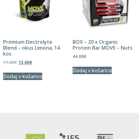
Premium Electrolyte
BOX – 20 x Organic
Blend – okus Limona, 14
Protein Bar MOVE – Nuts
kos
44.00
€
17.00
€
13.60
€
Dodaj v košarico
Dodaj v košarico