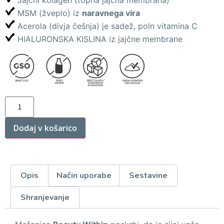
Jajčni kolagen (topna jajčna membrana)
MSM (žveplo) iz
naravnega vira
Acerola (divja češnja) je sadež, poln vitamina C
HIALURONSKA KISLINA iz jajčne membrane
Dodaj v košarico
Opis
Način uporabe
Sestavine
Shranjevanje