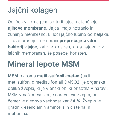
Jajčni kolagen
Odličen vir kolagena so tudi jajca, natančneje
njihove membrane
. Jajca imajo notranjo in
zunanjo membrano, ki loči jajčno lupino od beljaka.
Ti dve prosojni membrani
preprečujeta vdor
bakterij v jajce
, zato je kolagen, ki ga najdemo v
jajčnih membranah, še posebej koristen.
Mineral lepote MSM
MSM
oziroma
metil-sulfonil-metan
(tudi
metilsulfon, dimetilsulfon ali DMSO2) je organska
oblika žvepla, ki je v enaki obliki prisotna v naravi.
MSM v naši mešanici je naravni vir žvepla, pri
čemer je njegova vsebnost kar
34 %
. Žveplo je
gradnik esencialnih aminokislin cisteina in
metionina.