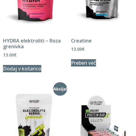
HYDRA elektroliti – Roza
Creatine
grenivka
13.00
€
13.00
€
Preberi več
Dodaj v košarico
Akcija!