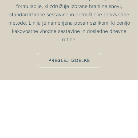
formulacije, ki združuje izbrane hranilne snovi,
standardizirane sestavine in premišljene proizvodne
metode. Linija je namenjena posameznikom, ki cenijo
kakovostne vhodne sestavine in dosledne dnevne
rutine.
PREGLEJ IZDELKE