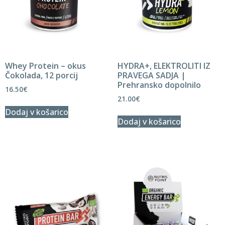
Whey Protein – okus
HYDRA+, ELEKTROLITI IZ
Čokolada, 12 porcij
PRAVEGA SADJA |
Prehransko dopolnilo
16.50
€
21.00
€
Dodaj v košarico
Dodaj v košarico