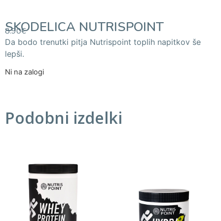
SKODELICA NUTRISPOINT
8.90
€
Da bodo trenutki pitja Nutrispoint toplih napitkov še
lepši.
Ni na zalogi
Podobni izdelki