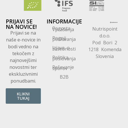
PRIJAVI SE
INFORMACIJE
NA NOVICE!
Pogosta
Nutrispoint
Vprašanja
Prijavi se na
d.o.o.
Pogoji
poslovanja
naše e-novice in
Pod Bori 2
bodi vedno na
Izjava o
zasebnosti
1218 Komenda
tekočem z
Slovenia
Politika
poslovanja
najnovejšimi
novostmi ter
Reševanje
sporov
ekskluzivnimi
B2B
ponudbami.
KLIKNI
TUKAJ