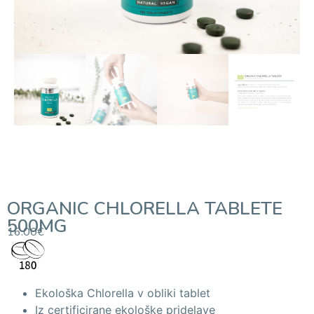
ORGANIC CHLORELLA TABLETE
500MG
16.00
€
Ekološka Chlorella v obliki tablet
Iz certificirane ekološke pridelave