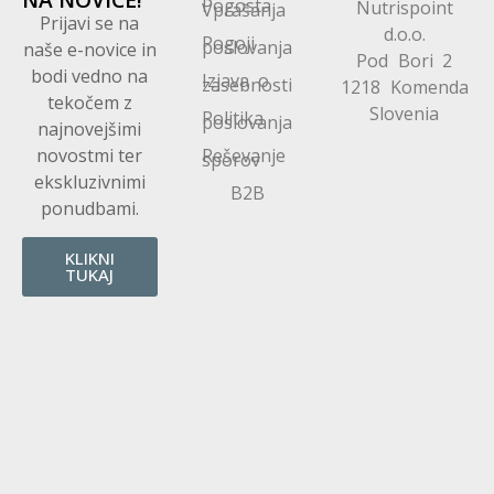
Pogosta
Nutrispoint
Vprašanja
Prijavi se na
d.o.o.
Pogoji
poslovanja
naše e-novice in
Pod Bori 2
bodi vedno na
Izjava o
zasebnosti
1218 Komenda
tekočem z
Slovenia
Politika
poslovanja
najnovejšimi
novostmi ter
Reševanje
sporov
ekskluzivnimi
B2B
ponudbami.
KLIKNI
TUKAJ